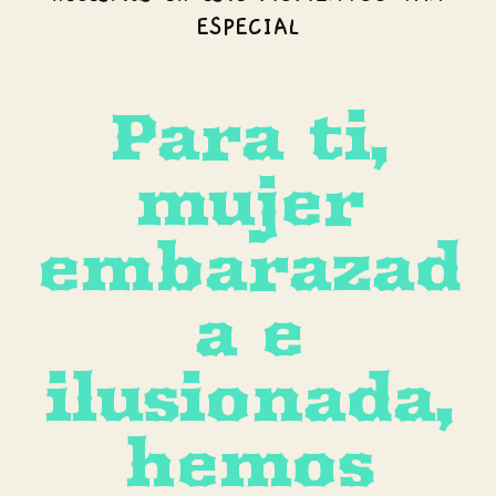
ESPECIAL
Para ti,
mujer
embarazad
a e
ilusionada,
hemos