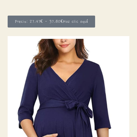
Precio: 27,47€ - 37,80€Haz clic aquí